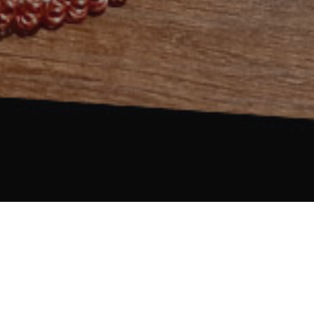
Biodrama
,
Memoria
,
Territorio